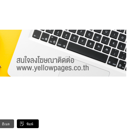
อีเมล
พิมพ์