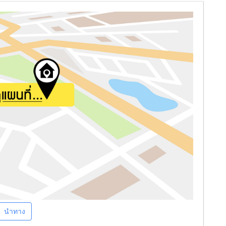
นำทาง