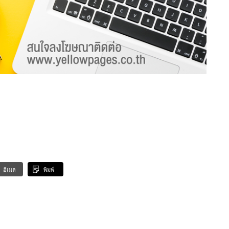
อีเมล
พิมพ์