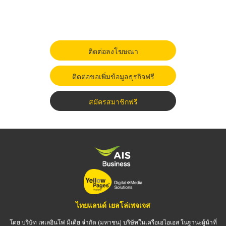
ติดต่อลงโฆษณา
ติดต่อขอเพิ่มข้อมูลธุรกิจฟรี
สมัครสมาชิกฟรี
ไทยแลนด์ เยลโล่เพจเจส
โดย บริษัท เทเลอินโฟ มีเดีย จำกัด (มหาชน) บริษัทในเครือเอไอเอส ในฐานะผู้นำที่