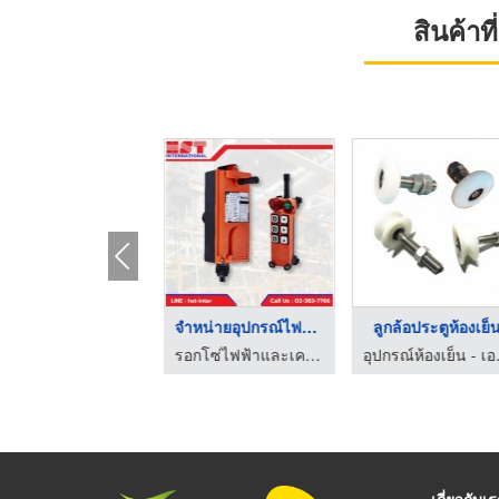
สินค้า
จำหน่ายอะไหล่คอนเวเย ...
จำหน่ายอุปกรณ์ไฟฟ้าเ ...
ลูกล้อประตูห้องเย็
อุปกรณ์และอะไหล่ คอนเวเยอร์-เอส เอส เอส เอ็นจิเนียริ่ง
รอกโซ่ไฟฟ้าและเครนโรงงาน - เอชเอสที อินเตอร์เนชั่นแนล
อุปกรณ์ห้
เกี่ยวกับเ