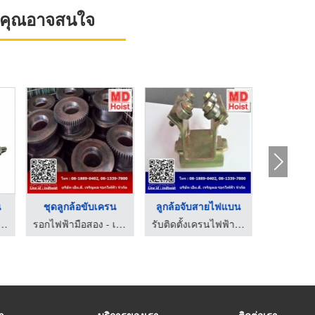
ที่คุณอาจสนใจ
น
ชุดลูกล้อขับเครน
ลูกล้อจับสายไฟแบน
ลูกล้
องเย็น - เอบีซี คูลลิ่ง ฮาร์ดแวร์
รอกไฟฟ้ามือสอง - เอ็ม.ดี. เจริญผล รอกไฟฟ้า
รับติดตั้งเครนไฟฟ้า - เอ็มดี เจริญผล รอกไฟฟ้า
รา
บริการของเรา
ติดต่อเรา