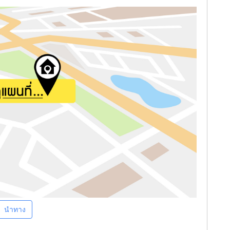
นำทาง