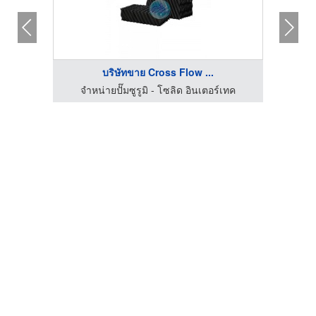
บริษัทขาย Cross Flow ...
จำหน่ายปั๊มซูรูมิ - โซลิด อินเตอร์เทค
จำ