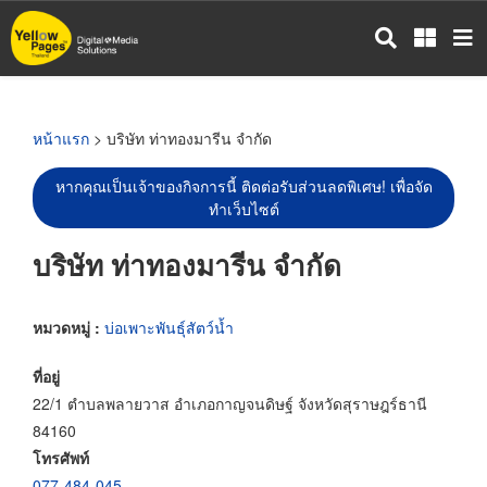
ข้าม
ไป
ยัง
เนื้อหา
หลัก
หน้าแรก
> บริษัท ท่าทองมารีน จำกัด
หากคุณเป็นเจ้าของกิจการนี้ ติดต่อรับส่วนลดพิเศษ! เพื่อจัด
ทำเว็บไซต์
บริษัท ท่าทองมารีน จำกัด
หมวดหมู่ :
บ่อเพาะพันธุ์สัตว์น้ำ
ที่อยู่
22/1 ตำบลพลายวาส อำเภอกาญจนดิษฐ์ จังหวัดสุราษฎร์ธานี
84160
โทรศัพท์
077-484-045