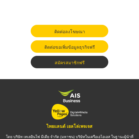
ติดต่อลงโฆษณา
ติดต่อขอเพิ่มข้อมูลธุรกิจฟรี
สมัครสมาชิกฟรี
ไทยแลนด์ เยลโล่เพจเจส
โดย บริษัท เทเลอินโฟ มีเดีย จำกัด (มหาชน) บริษัทในเครือเอไอเอส ในฐานะผู้นำที่