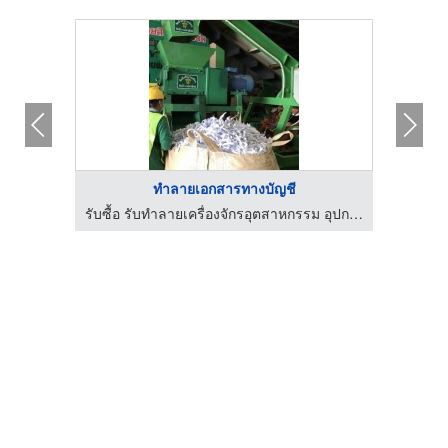
ายชิ้นส่วนอ ...
ทำลายทรัพย์สินไอที
รับซื้อ รับทำลายเครื่องจักรอุตสาหกรรม อุปกรณ์อิเล็กทรอนิกส์