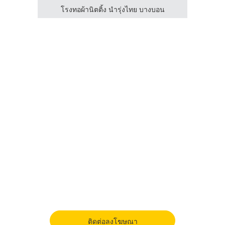
อน
โรงทอผ้านิตติ้ง นำรุ่งไทย บางบอน
โ
ติดต่อลงโฆษณา