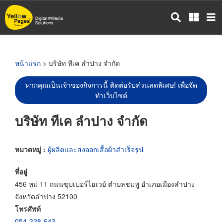
ข้าม
ไป
ยัง
เนื้อหา
หลัก
หน้าแรก
> บริษัท ทีเค ลำปาง จำกัด
หากคุณเป็นเจ้าของกิจการนี้ ติดต่อรับส่วนลดพิเศษ! เพื่อจัด
ทำเว็บไซต์
บริษัท ทีเค ลำปาง จำกัด
หมวดหมู่ :
ผู้ผลิตและส่งออกเสื้อผ้าสำเร็จรูป
ที่อยู่
456 หม่ 11 ถนนซุปเปอร์ไฮเวย์ ตำบลชมพู อำเภอเมืองลำปาง
จังหวัดลำปาง 52100
โทรศัพท์
054-328-643