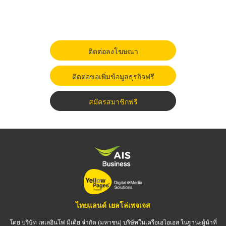
ติดต่อลงโฆษณา
ติดต่อขอเพิ่มข้อมูลธุรกิจฟรี
สมัครสมาชิกฟรี
ไทยแลนด์ เยลโล่เพจเจส
โดย บริษัท เทเลอินโฟ มีเดีย จำกัด (มหาชน) บริษัทในเครือเอไอเอส ในฐานะผู้นำที่