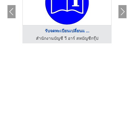
รับจดทะเบียนเปลี่ยนแ ...
โรงพิมพ์ สั่งทำไวนิล สติ๊กเกอร์ พิมพ์ออฟเซ็ท ดิจิตอลพริ้นติ้ง - นรภัทร พริ้นติ้ง แอนด์ ซัพพลายส์
สำนักงานบัญชี วี อาร์ สหบัญชีกรุ๊ป