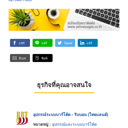
แชร์
แชร์
Tweet
แชร์
อีเมล
พิมพ์
ธุรกิจที่คุณอาจสนใจ
อุปกรณ์ระบบบาร์โค้ด - ริบบอน (ไทยแลนด์)
หมวดหมู่ :
อุปกรณ์และระบบบาร์โค้ด