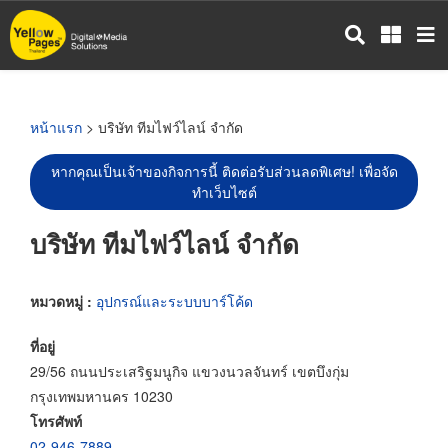
ข้าม
ไป
ยัง
เนื้อหา
หลัก
หน้าแรก
> บริษัท ทีมไฟว์ไลน์ จำกัด
หากคุณเป็นเจ้าของกิจการนี้ ติดต่อรับส่วนลดพิเศษ! เพื่อจัด
ทำเว็บไซต์
บริษัท ทีมไฟว์ไลน์ จำกัด
หมวดหมู่ :
อุปกรณ์และระบบบาร์โค้ด
ที่อยู่
29/56 ถนนประเสริฐมนูกิจ แขวงนวลจันทร์ เขตบึงกุ่ม
กรุงเทพมหานคร 10230
โทรศัพท์
02-946-7889