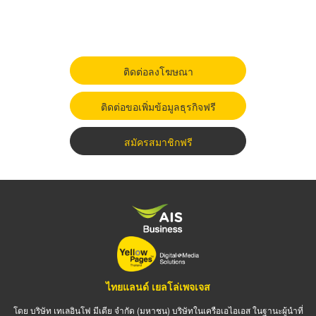
ติดต่อลงโฆษณา
ติดต่อขอเพิ่มข้อมูลธุรกิจฟรี
สมัครสมาชิกฟรี
ไทยแลนด์ เยลโล่เพจเจส
โดย บริษัท เทเลอินโฟ มีเดีย จำกัด (มหาชน) บริษัทในเครือเอไอเอส ในฐานะผู้นำที่