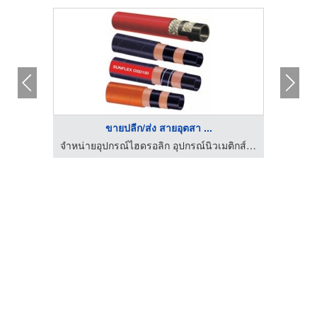
ขายปลีก/ส่ง สายอุตสา ...
จำหน่ายอุปกรณ์ไฮดรอลิก อุปกรณ์นิวเมติกส์ - อาร์ เอส โฮส ด๊อกเตอร์