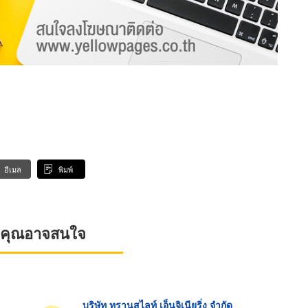
อีเมล
พิมพ์
ที่คุณอาจสนใจ
บริษัท ทรานสไลท์ เอ็นจิเนียริ่ง จำกัด