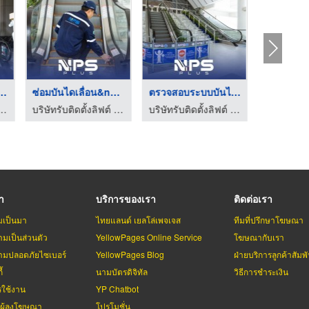
ิดตั้งบันไดเล ...
ซ่อมบันไดเลื่อน&nbsp;Hita ...
ตรวจสอบระบบบันไดเลื่ ...
บริษัทติดตั
ิฟต์ จำหน่ายลิฟต์และบันไดเลื่อน | NPS PLUS
บริษัทรับติดตั้งลิฟต์ จำหน่ายลิฟต์และบันไดเลื่อน | NPS PLUS
บริษัทรับติดตั้งลิฟต์ จำหน่ายลิฟต์และบันไดเลื่อน | NPS PLUS
รา
บริการของเรา
ติดต่อเรา
มเป็นมา
ไทยแลนด์ เยลโล่เพจเจส
ทีมที่ปรึกษาโฆษณา
มเป็นส่วนตัว
YellowPages Online Service
โฆษณากับเรา
มปลอดภัยไซเบอร์
YellowPages Blog
ฝ่ายบริการลูกค้าสัมพั
้
นามบัตรดิจิทัล
วิธีการชำระเงิน
รใช้งาน
YP Chatbot
บผู้ลงโฆษณา
โปรโมชั่น