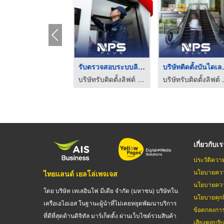
รับปรุงลิฟต์เก่าให้ ...
รับตรวจสอบระบบลิฟต์ ...
บริษัทต
บริษัทติดตั้งลิฟท์โดยสาร กรุงเทพ - ดีทรัสส์
บริษัทรับติดตั้งลิฟต์ จำหน่ายลิฟต์และบันไดเลื่อน | NPS PLUS
บริษัทรับติดตั้งล
เกี่ยวกับเ
ประวัติควา
นโยบายควา
ไทยแลนด์ เยลโล่เพจเจส
นโยบายควา
โดย บริษัท เทเลอินโฟ มีเดีย จำกัด (มหาชน) บริษัทใน
นโยบายคุกกี
เครือเอไอเอส ในฐานะผู้นำที่ไม่เคยหยุดพัฒนาบริการ
ข้อตกลงกา
ที่ดีที่สุดด้านดิจิทัล มาร์เก็ตติ้ง ผ่านเว็บไซต์รวมสินค้า
เสียงตอบรั