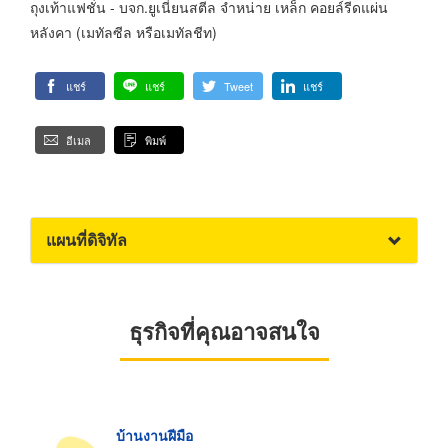
ถุงเท้าแฟชั่น - บจก.ยูเนี่ยนสตีล จำหน่าย เหล็ก คอยล์รีดแผ่น
หลังคา (เมทัลซีล หรือเมทัลชีท)
แชร์
แชร์
Tweet
แชร์
อีเมล
พิมพ์
แผนที่ดิจิทัล
ธุรกิจที่คุณอาจสนใจ
บ้านงานฝีมือ