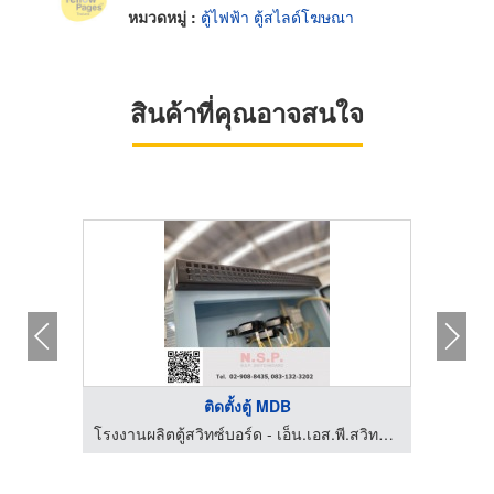
หมวดหมู่ :
ตู้ไฟฟ้า ตู้สไลด์โฆษณา
สินค้าที่คุณอาจสนใจ
ติดตั้งตู้ MDB
โรงงานผลิตป้าย ศรีราชา ชลบุรี - พีพีเอ็ม ไซน์แฟคตอรี่
โรงงานผลิตตู้สวิทซ์บอร์ด - เอ็น.เอส.พี.สวิทช์บอร์ด