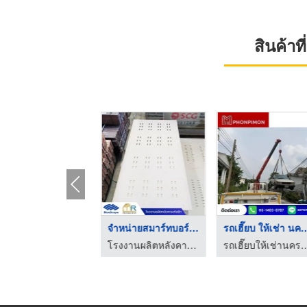
สินค้า
บริษัทขนส่งโลจิสติกส ...
จำหน่ายสมาร์ทบอร์ด น ...
รถเฮี๊ยบ ให้เช่
บริษัทรับขนส่งสินค้า ขนย้ายสินค้า ชลบุรี - เจดับบลิวโอ ทรานสปอร์ต
โรงงานผลิตหลังคาเมทัลชีท-โปรสมาร์ท รูฟ นครสวรรค์
รถเฮี๊ยบให้เช่านครปฐม -