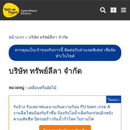
ข้าม
ไป
ยัง
เนื้อหา
หลัก
หน้าแรก
> บริษัท ทรัพย์ลีลา จำกัด
หากคุณเป็นเจ้าของกิจการนี้ ติดต่อรับส่วนลดพิเศษ! เพื่อจัด
ทำเว็บไซต์
บริษัท ทรัพย์ลีลา จำกัด
หมวดหมู่ :
เคลือบหรืออัดไม้
โฆษณา
รับจ้าง รับเหมาพ่นฉนวนกันความร้อน PU foam เกรด A
งานฉีดโฟมป้องกันรั่วซึม ป้องกันไอน้ำเค็มกันกร่อนผิวหลัง
คาเมทัลชีท ปิดรอยร้าวกันน้ำรั่วไหล ไม่รามไฟ
ติดต่อขอรับข้อมูลเพิ่มเติม