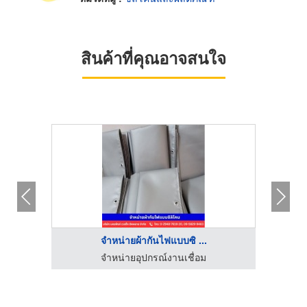
สินค้าที่คุณอาจสนใจ
จำหน่ายผ้ากันไฟแบบซิ ...
โรงงานรับผลิต ขึ้นรูป ชิ้นงานยางตามแบบ - ที.เอส.เอ็ม.รับเบอร์
จำหน่ายอุปกรณ์งานเชื่อม