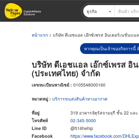
ข้าม
ธุรกิจ
ไป
ยัง
เนื้อหา
หลัก
หน้าแรก
> บริษัท ดีเอชแอล เอ๊กซ์เพรส อินเตอร์เนชั่นแน
หากคุณเป็นเจ้าของกิจการนี้ ต
บริษัท ดีเอชแอล เอ๊กซ์เพรส อิ
(ประเทศไทย) จำกัด
เลขทะเบียนพาณิชย์ :
0105548000160
หมวดหมู่ :
บริการขนส่งสินค้าทางอากาศ
ที่อยู่
319 อาคารจัตุรัสจามจุรี ชั้น 22 
โทรศัพท์
02-345-5000
Line ID
@516hehip
Facebook
https://www.facebook.com/DHLEx