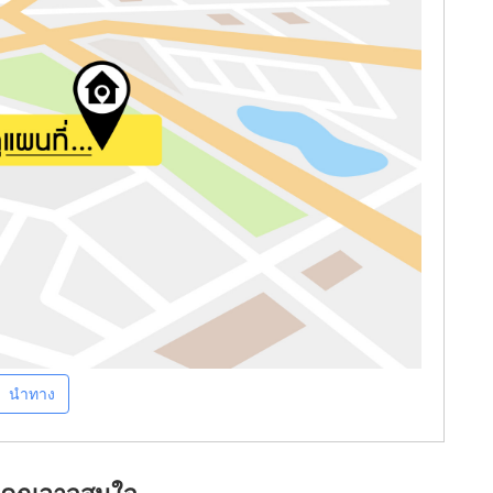
นำทาง