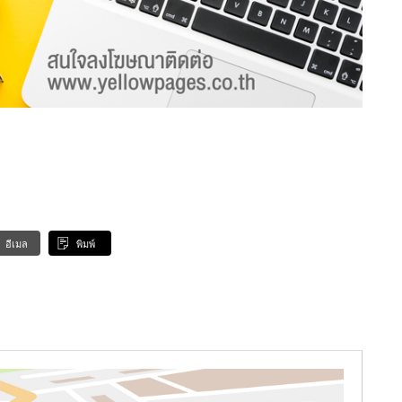
อีเมล
พิมพ์