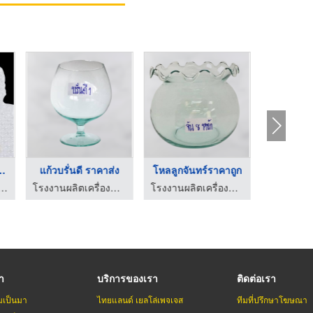
ออกแบบถุงล ...
แก้วบรั่นดี ราคาส่ง
โหลลูกจันทร์ราคาถูก
แจกันแก้
กระแทก พลาสติกกันกระแทกแบบเป่าลม Air Bubble
โรงงานผลิตเครื่องแก้วรีไซเคิล - อุตสาหกรรมแก้วนครหลวง
โรงงานผลิตเครื่องแก้วรีไซเคิล - อุตสาหกรรมแก้วนครหลวง
รา
บริการของเรา
ติดต่อเรา
มเป็นมา
ไทยแลนด์ เยลโล่เพจเจส
ทีมที่ปรึกษาโฆษณา