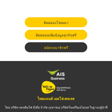
ติดต่อลงโฆษณา
ติดต่อขอเพิ่มข้อมูลธุรกิจฟรี
สมัครสมาชิกฟรี
ไทยแลนด์ เยลโล่เพจเจส
โดย บริษัท เทเลอินโฟ มีเดีย จำกัด (มหาชน) บริษัทในเครือเอไอเอส ในฐานะผู้นำที่