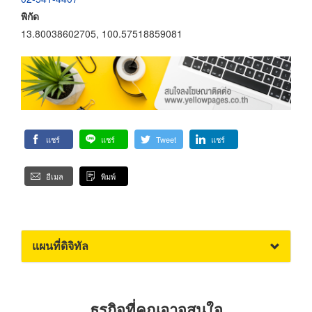
พิกัด
13.80038602705, 100.57518859081
แชร์
แชร์
Tweet
แชร์
อีเมล
พิมพ์
แผนที่ดิจิทัล
ธุรกิจที่คุณอาจสนใจ