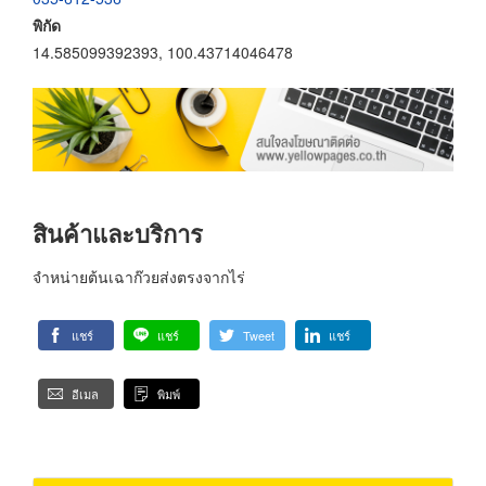
พิกัด
14.585099392393, 100.43714046478
สินค้าและบริการ
จำหน่ายต้นเฉาก๊วยส่งตรงจากไร่
แชร์
แชร์
Tweet
แชร์
อีเมล
พิมพ์