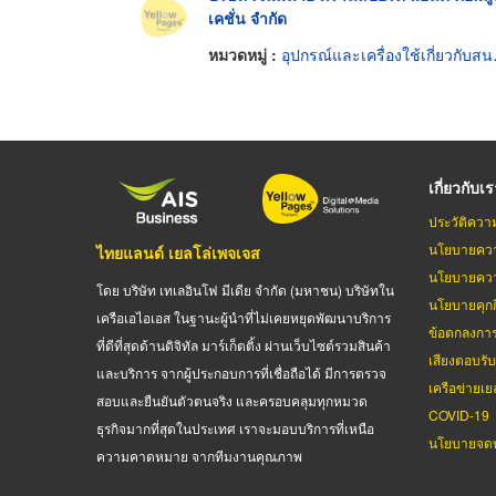
เคชั่น จำกัด
หมวดหมู่ :
อุปกรณ์และเครื่องใช้เกี่ยวกับสนามบิน
เกี่ยวกับเ
ประวัติควา
นโยบายควา
ไทยแลนด์ เยลโล่เพจเจส
นโยบายควา
โดย บริษัท เทเลอินโฟ มีเดีย จำกัด (มหาชน) บริษัทใน
นโยบายคุกกี
เครือเอไอเอส ในฐานะผู้นำที่ไม่เคยหยุดพัฒนาบริการ
ข้อตกลงกา
ที่ดีที่สุดด้านดิจิทัล มาร์เก็ตติ้ง ผ่านเว็บไซต์รวมสินค้า
เสียงตอบรั
และบริการ จากผู้ประกอบการที่เชื่อถือได้ มีการตรวจ
เครือข่ายเย
สอบและยืนยันตัวตนจริง และครอบคลุมทุกหมวด
COVID-19
ธุรกิจมากที่สุดในประเทศ เราจะมอบบริการที่เหนือ
นโยบายจดท
ความคาดหมาย จากทีมงานคุณภาพ