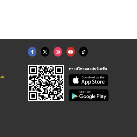
ดาวน์โหลดแอปพลิเคชัน
นธ์