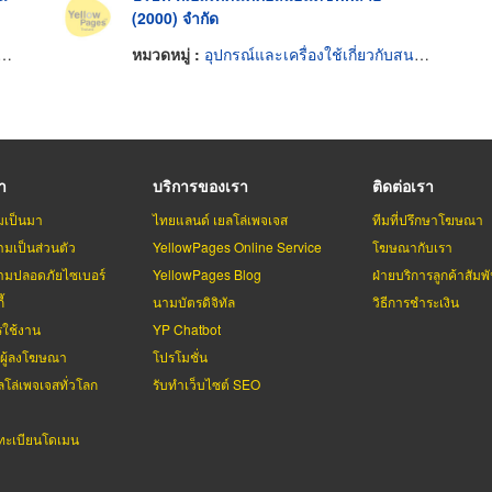
(2000) จำกัด
หมวดหมู่ :
อุปกรณ์และเครื่องใช้เกี่ยวกับสนามบิน
รา
บริการของเรา
ติดต่อเรา
มเป็นมา
ไทยแลนด์ เยลโล่เพจเจส
ทีมที่ปรึกษาโฆษณา
มเป็นส่วนตัว
YellowPages Online Service
โฆษณากับเรา
มปลอดภัยไซเบอร์
YellowPages Blog
ฝ่ายบริการลูกค้าสัมพั
้
นามบัตรดิจิทัล
วิธีการชำระเงิน
รใช้งาน
YP Chatbot
บผู้ลงโฆษณา
โปรโมชั่น
ลโล่เพจเจสทั่วโลก
รับทำเว็บไซต์ SEO
ะเบียนโดเมน