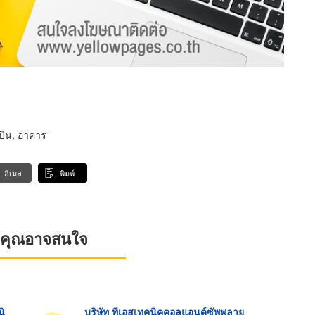
มบิน, อาคาร
อีเมล
พิมพ์
ที่คุณอาจสนใจ
นิ
บริษัท ทีเอสเทคนิคคอลแอนด์ซัพพลาย