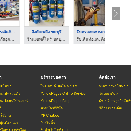
รับตรวจสอบระบบแก๊สแอ ...
จำหน่ายปั๊ม Haskel
ร์ ชลบุรีการดับเพลิง
รับเดินท่อและติดตั้งระบบแก๊ส LPG, NG, LNG - โอแก๊ส เอ็นจิเนียริ่ง
จำหน่าย ซ่อม ปั๊มสุญญากาศ ปั๊ม Haskel - YTP
รา
บริการของเรา
ติดต่อเรา
มเป็นมา
ไทยแลนด์ เยลโล่เพจเจส
ทีมที่ปรึกษาโฆษณา
มเป็นส่วนตัว
YellowPages Online Service
โฆษณากับเรา
มปลอดภัยไซเบอร์
YellowPages Blog
ฝ่ายบริการลูกค้าสัมพั
้
นามบัตรดิจิทัล
วิธีการชำระเงิน
รใช้งาน
YP Chatbot
บผู้ลงโฆษณา
โปรโมชั่น
ลโล่เพจเจสทั่วโลก
รับทำเว็บไซต์ SEO