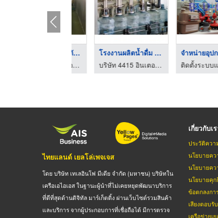
โรงงานผลิตน้ำดื่ม ฉะ ...
จำหน่ายอุปกรณ์แก๊สแอ ...
ถังดับเพลิง ชลบุรี
บริษัท 4415 อินเตอร์กรุ๊ป จำกัด
ติดตั้งระบบแก๊สอุตสาหกรรม - บลูแกส
ร้านเซฟตี้ไฟ
เกี่ยวกับเ
ประวัติควา
นโยบายควา
ไทยแลนด์ เยลโล่เพจเจส
นโยบายควา
โดย บริษัท เทเลอินโฟ มีเดีย จำกัด (มหาชน) บริษัทใน
นโยบายคุกกี
เครือเอไอเอส ในฐานะผู้นำที่ไม่เคยหยุดพัฒนาบริการ
ข้อตกลงกา
ที่ดีที่สุดด้านดิจิทัล มาร์เก็ตติ้ง ผ่านเว็บไซต์รวมสินค้า
เสียงตอบรั
และบริการ จากผู้ประกอบการที่เชื่อถือได้ มีการตรวจ
เครือข่ายเย