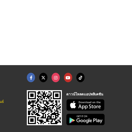
แพล้นท์ปูนวีคอนกรีต ...
ปั๊มแรงดันสูง ปั๊มอั ...
ติดตั้งระบบแก๊สโรงงา ...
คอนกรีตผสมเสร็จ นนทบุรี
จำหน่าย ซ่อม ปั๊มสุญญากาศ ปั๊ม Haskel - YTP
ติดตั้งระบบแก๊ส - PS Metric
ดาวน์โหลดแอปพลิเคชัน
นธ์