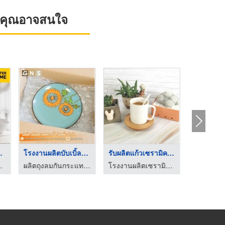
ที่คุณอาจสนใจ
ห้องน ...
โรงงานผลิตบับเบิ้ลกั ...
รับผลิตแก้วเซรามิคตา ...
านี - Center Home
ผลิตถุงลมกันกระแทก พลาสติกกันกระแทกแบบเป่าลม Air Bubble
โรงงานผลิตเซรามิค - บุญสินเซอรามิค