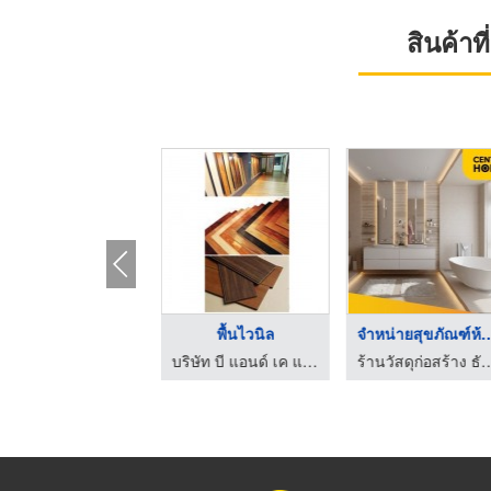
สินค้า
พื้นไม้
พื้นไวนิล
จำหน่ายสุขภัณฑ์
บริษัท บี แอนด์ เค แมททีเรียล เทรดดิ้ง จำกัด
บริษัท บี แอนด์ เค แมททีเรียล เทรดดิ้ง จำกัด
ร้านวัสดุก่อสร้าง ธัญบุรี ปทุมธ