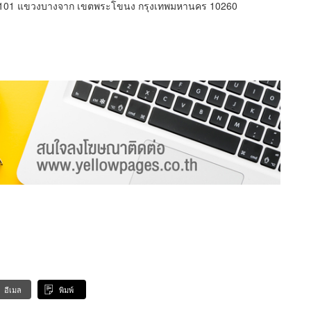
ิท 101 แขวงบางจาก เขตพระโขนง กรุงเทพมหานคร 10260
อีเมล
พิมพ์