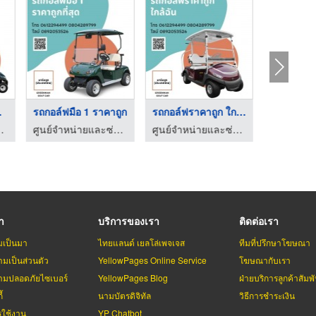
ู ...
รถกอล์ฟมือ 1 ราคาถูก
รถกอล์ฟราคาถูก ใกล้ฉ ...
รถกอล์ฟราคาถูก
ศูนย์จำหน่ายและซ่อมรถกอล์ฟราคาถูก
ศูนย์จำหน่ายและซ่อมรถกอล์ฟราคาถูก
รา
บริการของเรา
ติดต่อเรา
มเป็นมา
ไทยแลนด์ เยลโล่เพจเจส
ทีมที่ปรึกษาโฆษณา
มเป็นส่วนตัว
YellowPages Online Service
โฆษณากับเรา
มปลอดภัยไซเบอร์
YellowPages Blog
ฝ่ายบริการลูกค้าสัมพั
้
นามบัตรดิจิทัล
วิธีการชำระเงิน
รใช้งาน
YP Chatbot