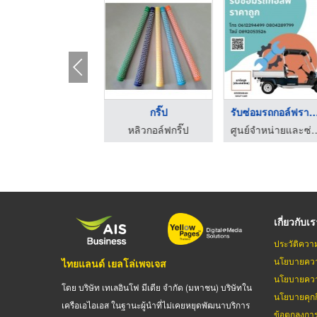
กริ๊ปด้ามจับไม้กอล์ฟ
กริ๊ป
รับซ่อมรถกอล์ฟราคาถ
หลิวกอล์ฟกริ๊ป
หลิวกอล์ฟกริ๊ป
ศูนย์จำหน่ายและซ่อม
เกี่ยวกับเ
ประวัติควา
นโยบายควา
ไทยแลนด์ เยลโล่เพจเจส
นโยบายควา
โดย บริษัท เทเลอินโฟ มีเดีย จำกัด (มหาชน) บริษัทใน
นโยบายคุกกี
เครือเอไอเอส ในฐานะผู้นำที่ไม่เคยหยุดพัฒนาบริการ
ข้อตกลงกา