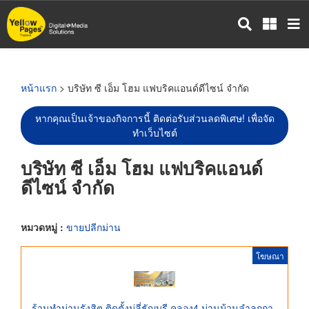
ข้าม
ไป
ยัง
เนื้อหา
หลัก
หน้าแรก
> บริษัท ซี เอ็ม โฮม แฟบริคแอนด์ดีไซน์ จำกัด
หากคุณเป็นเจ้าของกิจการนี้ ติดต่อรับส่วนลดพิเศษ! เพื่อจัด
ทำเว็บไซต์
บริษัท ซี เอ็ม โฮม แฟบริคแอนด์
ดีไซน์ จำกัด
หมวดหมู่ :
ขายปลีกม่าน
โฆษณา
ร้านทำม่านรังสิต ติดตั้งมู่ลี่ธัญบุรี คลอง4 ม่านม้วนลำลูกกา