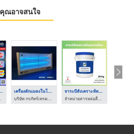
ที่คุณอาจสนใจ
เครื่องดักแมล ...
เครื่องดักแมลงในโรง ...
จาระบีสังเคราะห์ทนคว ...
จาระบีเห
้ง จำกัด
บริษัท กรภัทร์เทรดดิ้ง จำกัด
จำหน่ายสารหล่อลื่นฟู้ดเกรด - ไทยอินเตอร์เทรด ลูบริแคนท์