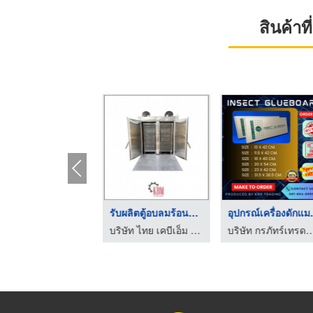
สินค้า
เตาทอดระบบสายพานลำเล ...
รับผลิตตู้อบลมร้อนสแ ...
อุปกรณ์
บริษัท ไทย เคบีเอ็ม อินดัสทรี จำกัด
บริษัท ไทย เคบีเอ็ม อินดัสทรี จำกัด
บริษัท กรภัทร์เทรดดิ