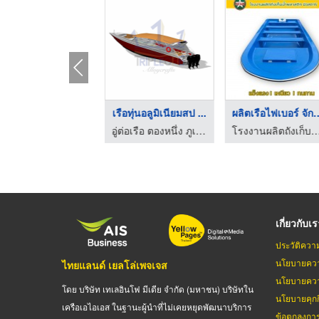
เรืออเนกประสงค์ (Mul ...
เรือทุ่นอลูมิเนียมสป ...
ผลิตเรือไฟเบอร
อู่ต่อเรือ ตองหนึ่ง ภูเก็ต
อู่ต่อเรือ ตองหนึ่ง ภูเก็ต
โรงงานผลิตถังเก็บน้ำพลาสติก 
เกี่ยวกับเ
ประวัติควา
นโยบายควา
ไทยแลนด์ เยลโล่เพจเจส
นโยบายควา
โดย บริษัท เทเลอินโฟ มีเดีย จำกัด (มหาชน) บริษัทใน
นโยบายคุกกี
เครือเอไอเอส ในฐานะผู้นำที่ไม่เคยหยุดพัฒนาบริการ
ข้อตกลงกา