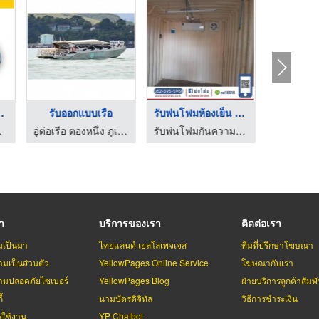
์ จักร ...
รับออกแบบเรือ
รับพ่นโฟมห้องเย็น รถ ...
นิวสตาร์
อู่ต่อเรือ ตองหนึ่ง ภูเก็ต
รับพ่นโฟมกันความร้อน - ช่างน้อย
รา
บริการของเรา
ติดต่อเรา
มเป็นมา
ไทยแลนด์ เยลโล่เพจเจส
ทีมที่ปรึกษาโฆษณา
มเป็นส่วนตัว
YellowPages Online Service
โฆษณากับเรา
มปลอดภัยไซเบอร์
YellowPages Blog
ฝ่ายบริการลูกค้าสัมพั
้
นามบัตรดิจิทัล
วิธีการชำระเงิน
รใช้งาน
YP Chatbot