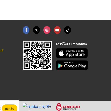
ดาวน์โหลดแอปพลิเคชัน
นธ์
ยอมรับ
หาชน)