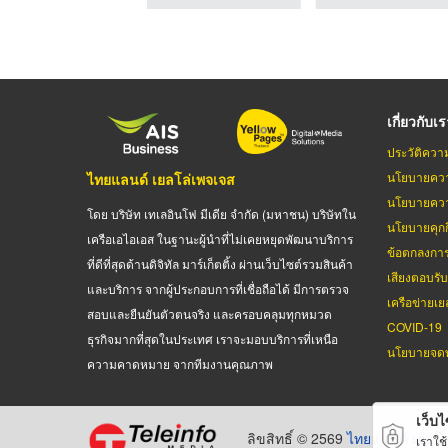
เกี่ยวกับเ
ประวัติควา
นโยบายควา
ไทยแลนด์ เยลโล่เพจเจส
นโยบายควา
โดย บริษัท เทเลอินโฟ มีเดีย จำกัด (มหาชน) บริษัทใน
นโยบายคุกกี
เครือเอไอเอส ในฐานะผู้นำที่ไม่เคยหยุดพัฒนาบริการ
ข้อตกลงกา
ที่ดีที่สุดด้านดิจิทัล มาร์เก็ตติ้ง ผ่านเว็บไซต์รวมสินค้า
เสียงตอบรั
และบริการ จากผู้ประกอบการที่เชื่อถือได้ มีการตรวจ
เครือข่ายเย
สอบและยืนยันตัวตนจริง และครอบคลุมทุกหมวด
COVID-19
ธุรกิจมากที่สุดในประเทศ เราจะมอบบริการที่เหนือ
นโยบายจดท
ความคาดหมาย จากทีมงานคุณภาพ
เว็บไซ
ลิขสิทธิ์ © 2569
ไทยแลนด์ เยลโล
เราใช