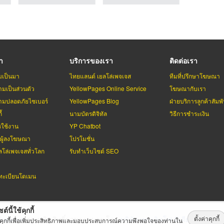
รา
บริการของเรา
ติดต่อเรา
มเป็นมา
ไทยแลนด์ เยลโล่เพจเจส
ทีมที่ปรึกษาโฆษณา
มเป็นส่วนตัว
YellowPages Online Service
โฆษณากับเรา
มปลอดภัยไซเบอร์
YellowPages Blog
ฝ่ายบริการลูกค้าสัมพั
้
นามบัตรดิจิทัล
วิธีการชำระเงิน
รใช้งาน
YP Chatbot
บผู้ลงโฆษณา
โปรโมชั่น
ลโล่เพจเจสทั่วโลก
รับทำเว็บไซต์ SEO
ะเบียนโดเมน
ต์นี้ใช้คุกกี้
ตั้งค่าคุกกี้
่เพจเจส
สงวนลิขสิทธิ์ตามกฏหมาย โดย
บริษัท เทเลอินโฟ มีเดีย จำกัด (ม
้คุกกี้เพื่อเพิ่มประสิทธิภาพและมอบประสบการณ์ความพึงพอใจของท่านใน