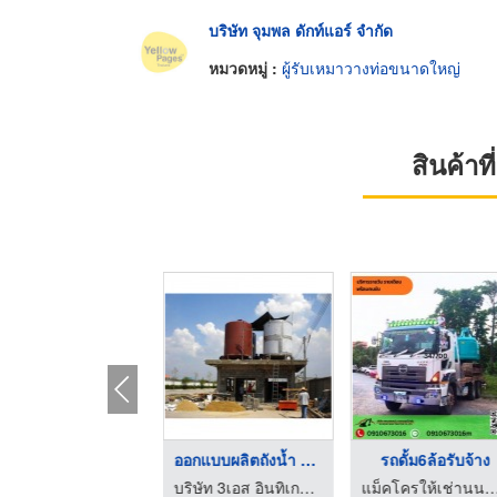
บริษัท จุมพล ดักท์แอร์ จำกัด
หมวดหมู่ :
ผู้รับเหมาวางท่อขนาดใหญ่
สินค้า
รับเหมาลอกท่อ
ออกแบบผลิตถังน้ำ วาง ...
รถดั้ม6ล้อรับจ้าง
บ้านช่างท่อตัน สมุทรปราการ
บริษัท 3เอส อินทิเกรท เอ็นจิเนียริ่ง จำกัด
แม็คโครให้เช่านนทบุรี - อาหมวยแหม่ม 