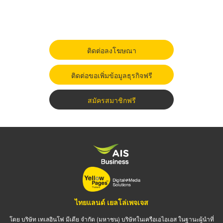
ติดต่อลงโฆษณา
ติดต่อขอเพิ่มข้อมูลธุรกิจฟรี
สมัครสมาชิกฟรี
ไทยแลนด์ เยลโล่เพจเจส
โดย บริษัท เทเลอินโฟ มีเดีย จำกัด (มหาชน) บริษัทในเครือเอไอเอส ในฐานะผู้นำที่