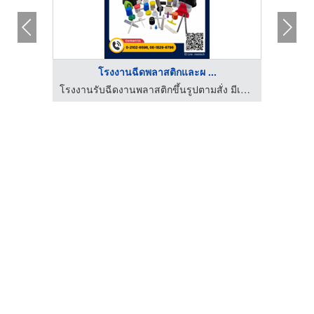
โรงงานฉีดพลาสติกและผ ...
ำกัด
โรงงานรับฉีดงานพลาสติกขึ้นรูปตามสั่ง มีเทค โมลด์แอนด์พาร์ท