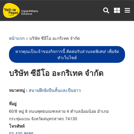
ข้าม
ไป
ยัง
เนื้อหา
หลัก
หน้าแรก
> บริษัท ซีอีโอ อะกริเทค จำกัด
หากคุณเป็นเจ้าของกิจการนี้ ติดต่อรับส่วนลดพิเศษ! เพื่อจัด
ทำเว็บไซต์
บริษัท ซีอีโอ อะกริเทค จำกัด
หมวดหมู่ :
สนามฝึกยิงปืนสั้นและปืนยาว
ที่อยู่
60/8 หมู่ 8 ถนนพุทธมณฑลสาย 4 ตำบลอ้อมน้อย อำเภอ
กระทุ่มแบน จังหวัดสมุทรสาคร 74130
โทรศัพท์
02-420-8686