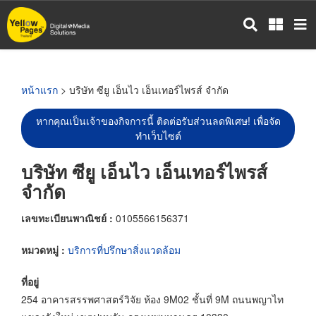
ข้าม
ไป
ยัง
เนื้อหา
หลัก
หน้าแรก
> บริษัท ซียู เอ็นไว เอ็นเทอร์ไพรส์ จำกัด
หากคุณเป็นเจ้าของกิจการนี้ ติดต่อรับส่วนลดพิเศษ! เพื่อจัด
ทำเว็บไซต์
บริษัท ซียู เอ็นไว เอ็นเทอร์ไพรส์
จำกัด
เลขทะเบียนพาณิชย์ :
0105566156371
หมวดหมู่ :
บริการที่ปรึกษาสิ่งแวดล้อม
ที่อยู่
254 อาคารสรรพศาสตร์วิจัย ห้อง 9M02 ชั้นที่ 9M ถนนพญาไท