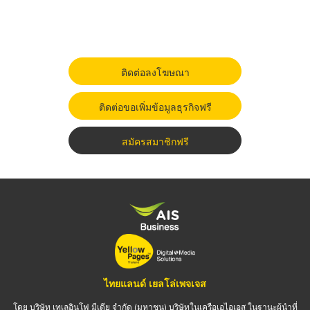
ติดต่อลงโฆษณา
ติดต่อขอเพิ่มข้อมูลธุรกิจฟรี
สมัครสมาชิกฟรี
ไทยแลนด์ เยลโล่เพจเจส
โดย บริษัท เทเลอินโฟ มีเดีย จำกัด (มหาชน) บริษัทในเครือเอไอเอส ในฐานะผู้นำที่