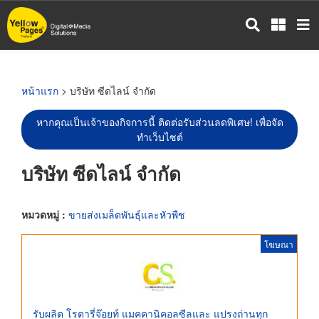
ข้าม
ไป
ยัง
เนื้อหา
หลัก
หน้าแรก
> บริษัท ซีดไลน์ จำกัด
หากคุณเป็นเจ้าของกิจการนี้ ติดต่อรับส่วนลดพิเศษ! เพื่อจัด
ทำเว็บไซต์
บริษัท ซีดไลน์ จำกัด
หมวดหมู่ :
ขายส่งเมล็ดพันธุ์และหัวพืช
โฆษณา
รับผลิต โรตารี่จ๊อยท์ แมคคานิคอลซีลและ แปรงถ่านทุก