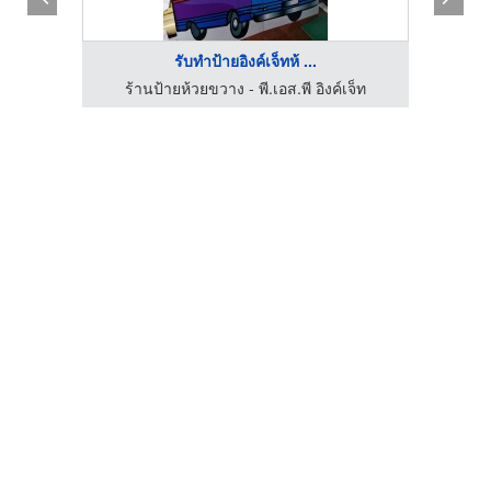
รับทำป้ายอิงค์เจ็ทห้ ...
จ็ท
ร้านป้ายห้วยขวาง - พี.เอส.พี อิงค์เจ็ท
ร้