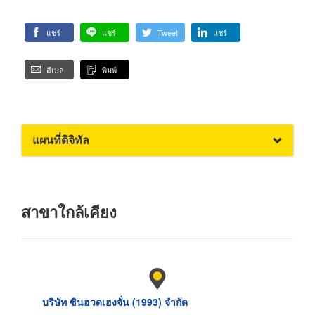
แชร์
แชร์
Tweet
แชร์
อีเมล
พิมพ์
แผนที่ดิจิทัล
สาขาใกล้เคียง
บริษัท ซินฮวดเฮงจั่น (1993) จำกัด