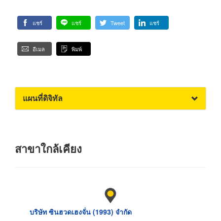
แชร์
แชร์
Tweet
แชร์
อีเมล
พิมพ์
แผนที่ดิจิทัล
สาขาใกล้เคียง
บริษัท ซินฮวดเฮงจั่น (1993) จำกัด