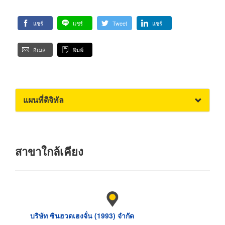
แชร์
แชร์
Tweet
แชร์
อีเมล
พิมพ์
แผนที่ดิจิทัล
สาขาใกล้เคียง
บริษัท ซินฮวดเฮงจั่น (1993) จำกัด