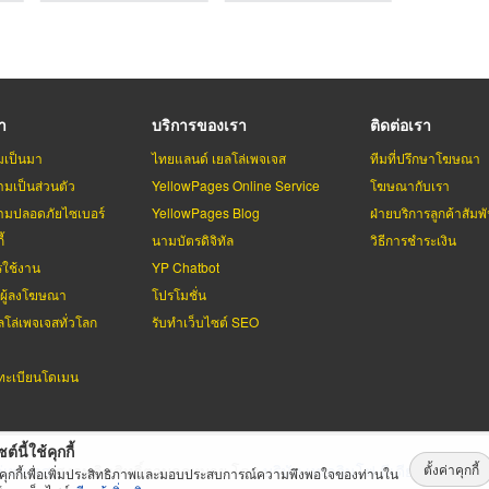
รา
บริการของเรา
ติดต่อเรา
มเป็นมา
ไทยแลนด์ เยลโล่เพจเจส
ทีมที่ปรึกษาโฆษณา
มเป็นส่วนตัว
YellowPages Online Service
โฆษณากับเรา
มปลอดภัยไซเบอร์
YellowPages Blog
ฝ่ายบริการลูกค้าสัมพั
้
นามบัตรดิจิทัล
วิธีการชำระเงิน
รใช้งาน
YP Chatbot
บผู้ลงโฆษณา
โปรโมชั่น
ลโล่เพจเจสทั่วโลก
รับทำเว็บไซต์ SEO
ะเบียนโดเมน
ต์นี้ใช้คุกกี้
ตั้งค่าคุกกี้
่เพจเจส
สงวนลิขสิทธิ์ตามกฏหมาย โดย
บริษัท เทเลอินโฟ มีเดีย จำกัด (ม
้คุกกี้เพื่อเพิ่มประสิทธิภาพและมอบประสบการณ์ความพึงพอใจของท่านใน