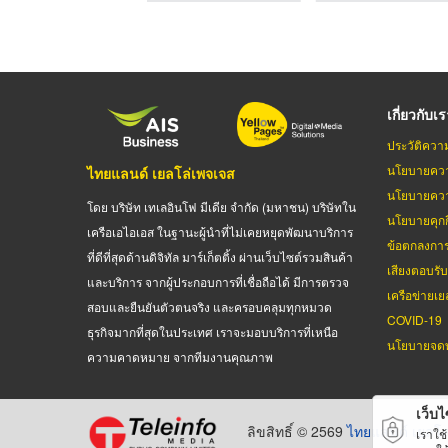
เกี่ยวกับเ
ประวัติควา
นโยบายควา
ไทยแลนด์ เยลโล่เพจเจส
นโยบายควา
โดย บริษัท เทเลอินโฟ มีเดีย จำกัด (มหาชน) บริษัทใน
นโยบายคุกกี
เครือเอไอเอส ในฐานะผู้นำที่ไม่เคยหยุดพัฒนาบริการ
ข้อตกลงกา
ที่ดีที่สุดด้านดิจิทัล มาร์เก็ตติ้ง ผ่านเว็บไซต์รวมสินค้า
เสียงตอบรั
และบริการ จากผู้ประกอบการที่เชื่อถือได้ มีการตรวจ
เครือข่ายเย
สอบและยืนยันตัวตนจริง และครอบคลุมทุกหมวด
COVID-19
ธุรกิจมากที่สุดในประเทศ เราจะมอบบริการที่เหนือ
นโยบายจดท
ความคาดหมาย จากทีมงานคุณภาพ
เว็บไซ
ลิขสิทธิ์ © 2569
ไทยแลนด์ เยลโล
เราใช