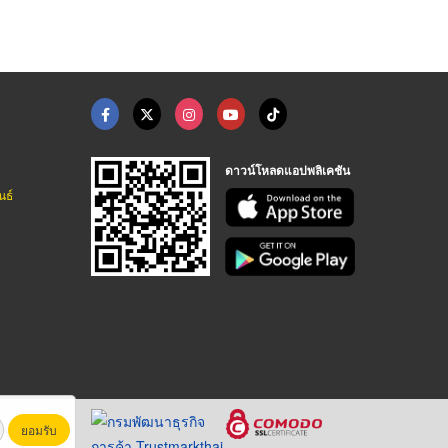
ดาวน์โหลดแอปพลิเคชัน
นธ์
ยอมรับ
หาชน)