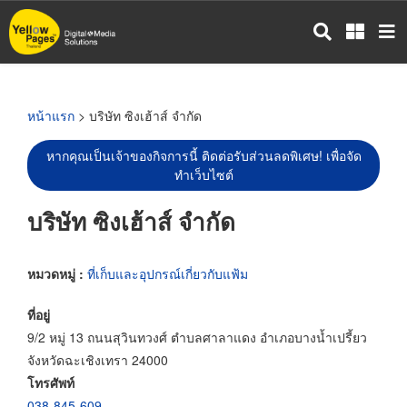
ข้าม
ไป
ยัง
เนื้อหา
หลัก
หน้าแรก
> บริษัท ซิงเฮ้าส์ จำกัด
หากคุณเป็นเจ้าของกิจการนี้ ติดต่อรับส่วนลดพิเศษ! เพื่อจัด
ทำเว็บไซต์
บริษัท ซิงเฮ้าส์ จำกัด
หมวดหมู่ :
ที่เก็บและอุปกรณ์เกี่ยวกับแฟ้ม
ที่อยู่
9/2 หมู่ 13 ถนนสุวินทวงศ์ ตำบลศาลาแดง อำเภอบางน้ำเปรี้ยว
จังหวัดฉะเชิงเทรา 24000
โทรศัพท์
038-845-609