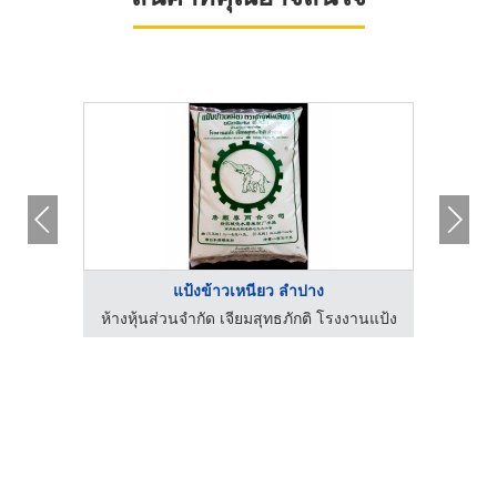
แป้งข้าวเหนียว ลำปาง
งานแป้ง
ห้างหุ้นส่วนจำกัด เจียมสุทธภักติ โรงงานแป้ง
บร