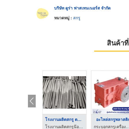
บริษัท ดูร่า ฟาสเทนเนอร์ส จำกัด
หมวดหมู่ :
สกรู
สินค้า
รับผลิตสกรูน๊อต
โรงงานผลิตสกรู ตามสั ...
อะไหล่สกรูพลาสติ
รับผลิตสกรู น็อต ยูโบลท์ - RP-FASTENER
โรงงานผลิตสกรูน๊อต สั่งทำ - แสงทองสลักภัณฑ์
กระบอกสกรูเครื่องฉีดพลาสติก - ไท