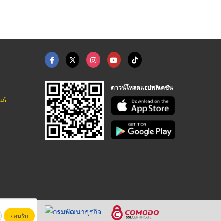
ดาวน์โหลดแอปพลิเคชัน
นธ์
ยอมรับ
หาชน)