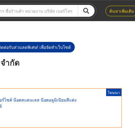
ค้นหาเพิ่มเติม
ิดต่อรับส่วนลดพิเศษ! เพื่อจัดทำเว็บไซต์
 จำกัด
โฆษณา
ร์ไซค์ น๊อตสแตนเลส น๊อตอลูมิเนียมสีแต่ง
์