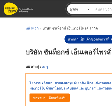
ข้าม
ธุรกิจ
ไป
ยัง
เนื้อหา
หลัก
หน้าแรก
> บริษัท ซันท็อกซ์ เอ็นเตอร์ไพรส์ จำกัด
หากคุณเป็นเจ้าของกิจการนี้ ต
บริษัท ซันท็อกซ์ เอ็นเตอร์ไพรส์
หมวดหมู่ :
สกรู
โรงงานผลิตและขายส่งสกรูแต่งรถซิ่ง น๊อตแต่งรถมอเตอ
มอเตอร์ไซค์ผลิตน็อตประดับยนต์และอุปกรณ์แต่งรถยนต
ขอรายละเอียดเพิ่มเติม