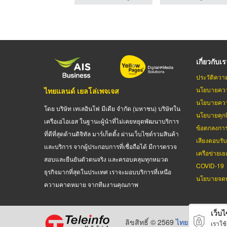
เกี่ยวกับเ
ประวัติควา
นโยบายควา
ไทยแลนด์ เยลโล่เพจเจส
นโยบายควา
โดย บริษัท เทเลอินโฟ มีเดีย จำกัด (มหาชน) บริษัทใน
นโยบายคุกกี
เครือเอไอเอส ในฐานะผู้นำที่ไม่เคยหยุดพัฒนาบริการ
ข้อตกลงกา
ที่ดีที่สุดด้านดิจิทัล มาร์เก็ตติ้ง ผ่านเว็บไซต์รวมสินค้า
เสียงตอบรั
และบริการ จากผู้ประกอบการที่เชื่อถือได้ มีการตรวจ
เครือข่ายเย
สอบและยืนยันตัวตนจริง และครอบคลุมทุกหมวด
COVID-19
ธุรกิจมากที่สุดในประเทศ เราจะมอบบริการที่เหนือ
นโยบายจดท
ความคาดหมาย จากทีมงานคุณภาพ
เว็บไซ
ลิขสิทธิ์ © 2569
ไทยแลนด์ เยลโล
เราใช