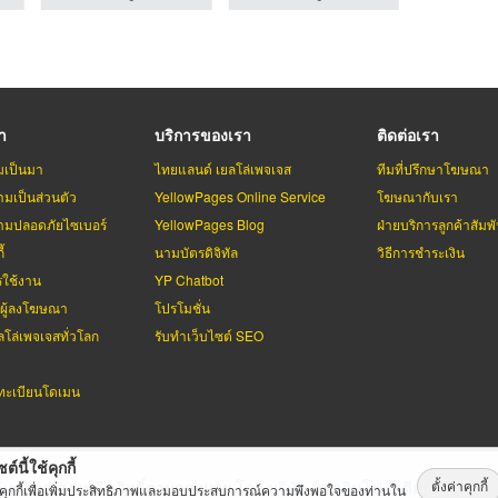
รา
บริการของเรา
ติดต่อเรา
มเป็นมา
ไทยแลนด์ เยลโล่เพจเจส
ทีมที่ปรึกษาโฆษณา
มเป็นส่วนตัว
YellowPages Online Service
โฆษณากับเรา
มปลอดภัยไซเบอร์
YellowPages Blog
ฝ่ายบริการลูกค้าสัมพั
้
นามบัตรดิจิทัล
วิธีการชำระเงิน
รใช้งาน
YP Chatbot
บผู้ลงโฆษณา
โปรโมชั่น
ลโล่เพจเจสทั่วโลก
รับทำเว็บไซต์ SEO
ะเบียนโดเมน
ต์นี้ใช้คุกกี้
ตั้งค่าคุกกี้
่เพจเจส
สงวนลิขสิทธิ์ตามกฏหมาย โดย
บริษัท เทเลอินโฟ มีเดีย จำกัด (ม
้คุกกี้เพื่อเพิ่มประสิทธิภาพและมอบประสบการณ์ความพึงพอใจของท่านใน