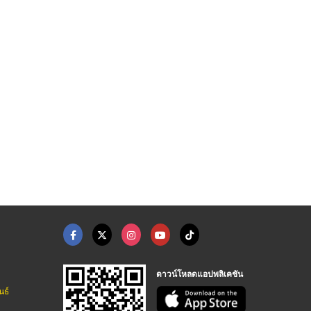
ญแจโรงแรม
กุญแจระบบคีย์การ์ด
อาร์ม กุญแจ
หลุยจักรวาล กุญแจโรงแรม
หลุยจักรวาล กุญแจโรงแรม
อาร์มการช่าง
ดาวน์โหลดแอปพลิเคชัน
นธ์