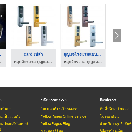
โมง ...
card เปล่า
กุญแจโรงแรมแบบใส่รหั ...
นำเข้ากุ
 - คีย์ 24
หลุยจักรวาล กุญแจโรงแรม
หลุยจักรวาล กุญแจโรงแรม
รา
บริการของเรา
ติดต่อเรา
มเป็นมา
ไทยแลนด์ เยลโล่เพจเจส
ทีมที่ปรึกษาโฆษณา
มเป็นส่วนตัว
YellowPages Online Service
โฆษณากับเรา
มปลอดภัยไซเบอร์
YellowPages Blog
ฝ่ายบริการลูกค้าสัมพั
้
นามบัตรดิจิทัล
วิธีการชำระเงิน