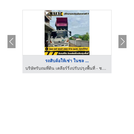
รถสิบล้อให้เช่า ในชล ...
ล้างรถ ติดฟิล์ม เคลือบแก้ว ชุดแต่งรถยนต์ ภูเก็ต - เวิร์คคลับ
บริษัทรับถมที่ดิน เคลียร์ริ่งปรับปรุงพื้นที่ - ชลบุรี