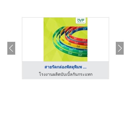
สายรัดกล่องพัสดุพิมพ ...
โรงงานผู้ผลิตอีพีอีโฟม ชลบุรี - ไทยรุ่งเรือง โฟม
โรงงานผลิตบับเบิ้ลกันกระแทก