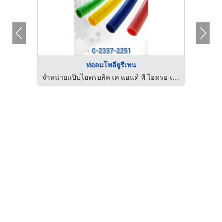
ท่อลมโพลียูรีเทน
จำหน่ายแป๊บไฮดรอลิค เค แอนด์ พี ไฮดรอ-เมติค
จำหน่ายแป๊บไฮดรอลิค เค แอนด์ พี ไฮดรอ-เมติค