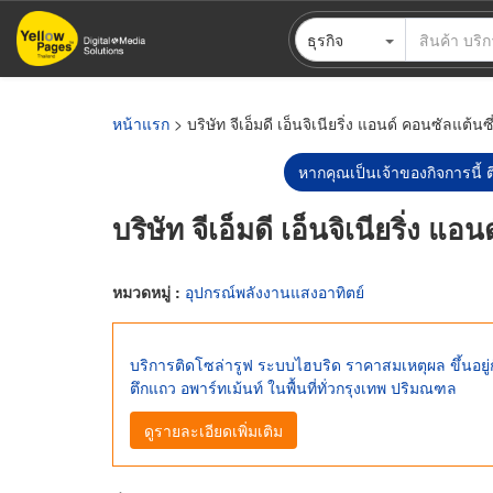
ข้าม
ธุรกิจ
ไป
ยัง
เนื้อหา
หลัก
หน้าแรก
> บริษัท จีเอ็มดี เอ็นจิเนียริ่ง แอนด์ คอนซัลแต้นซี
หากคุณเป็นเจ้าของกิจการนี้ ต
บริษัท จีเอ็มดี เอ็นจิเนียริ่ง แอ
หมวดหมู่ :
อุปกรณ์พลังงานแสงอาทิตย์
บริการติดโซล่ารูฟ ระบบไฮบริด ราคาสมเหตุผล ขึ้นอยู
ตึกแถว อพาร์ทเม้นท์ ในพื้นที่ทั่วกรุงเทพ ปริมณฑล
ดูรายละเอียดเพิ่มเติม