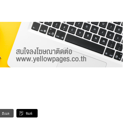
อีเมล
พิมพ์