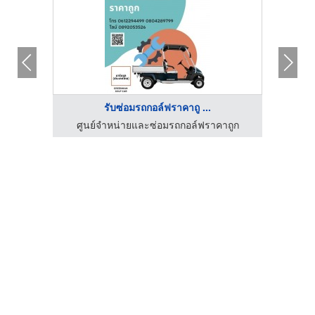
รับซ่อมรถกอล์ฟราคาถู ...
ศูนย์จำหน่ายและซ่อมรถกอล์ฟราคาถูก