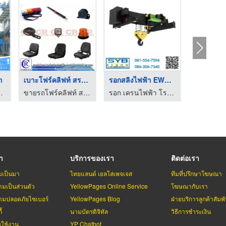
า
เบาะโฟร์คลิฟท์ สระบุ ...
รอกสลิงไฟฟ้า EWH Dou ...
ชุดนิรภั
เครน แอนด์ เซอร์วิส
ขายรถโฟร์คลิฟท์ สระบุรี - ซี.อาร์.เอ็นจิเนียริ่ง แอนด์ เซอร์วิส
รอก เครนไฟฟ้า โรงงาน-เอส วาย บี เครน
รา
บริการของเรา
ติดต่อเรา
มเป็นมา
ไทยแลนด์ เยลโล่เพจเจส
ทีมที่ปรึกษาโฆษณา
มเป็นส่วนตัว
YellowPages Online Service
โฆษณากับเรา
มปลอดภัยไซเบอร์
YellowPages Blog
ฝ่ายบริการลูกค้าสัมพั
้
นามบัตรดิจิทัล
วิธีการชำระเงิน
รใช้งาน
YP Chatbot