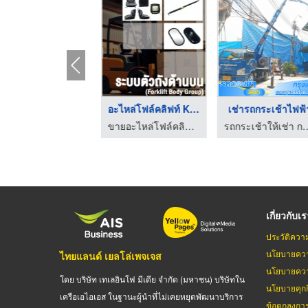
อุปกรณ์เซฟตี้โรงงาน ...
อะไหล่โฟล์คลิฟท์ Kom ...
เช่ารถกระเช้าไฟฟ้
ร้านเซฟตี้ไฟร์ ชลบุรีการดับเพลิง
ขายอะไหล่โฟล์คลิฟท์ - วรรธนามอเตอร์เวอร์ค
รถกระเช้าให้เช่า กรุงเทพ 
เกี่ยวกับเ
ประวัติควา
นโยบายควา
ไทยแลนด์ เยลโล่เพจเจส
นโยบายควา
โดย บริษัท เทเลอินโฟ มีเดีย จำกัด (มหาชน) บริษัทใน
นโยบายคุกกี
เครือเอไอเอส ในฐานะผู้นำที่ไม่เคยหยุดพัฒนาบริการ
ข้อตกลงกา