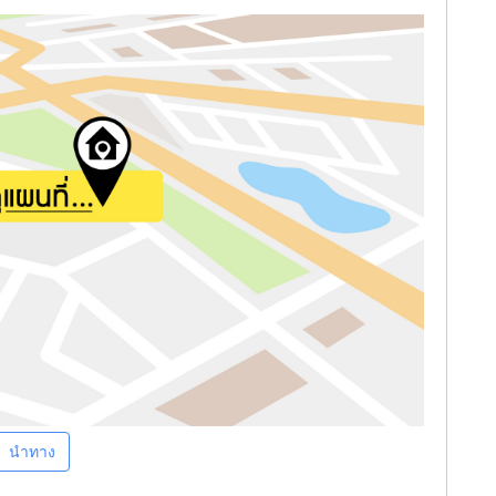
นำทาง